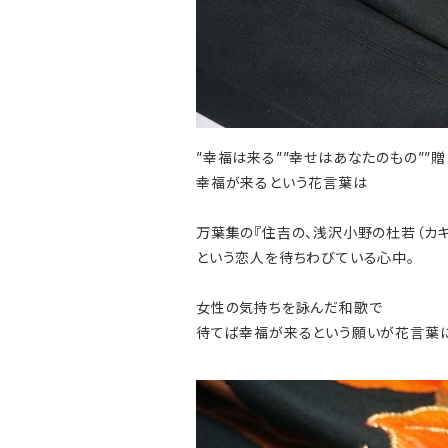
”幸福は来る””幸せはあなたのもの””贈
幸福が来るという花言葉は
万葉集の『住吉の、浅沢小野の杜若（カキ
という恋人を待ちわびている心中。
女性の気持ちを詠んだ和歌で
待てば幸福が来るという願いが花言葉に